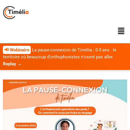
📢 Webinaire
La pause-connexion de Timélia : 0-3 ans : le
territoire où beaucoup d'orthophonistes n'osent pas aller.
Replay →