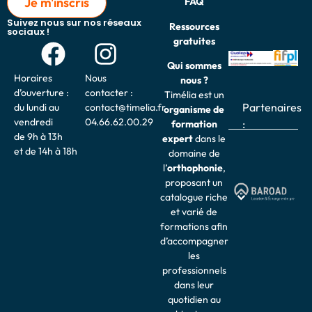
Je m'inscris
FAQ
Suivez nous sur nos réseaux
Ressources
sociaux !
gratuites
Qui sommes
Horaires
Nous
nous ?
d’ouverture :
contacter :
Timélia est un
Partenaires
du lundi au
contact@timelia.fr
organisme de
vendredi
04.66.62.00.29
:
formation
de 9h à 13h
expert
dans le
et de 14h à 18h
domaine de
l’
o
rthophonie
,
proposant un
catalogue riche
et varié de
formations afin
d’accompagner
les
professionnels
dans leur
quotidien au