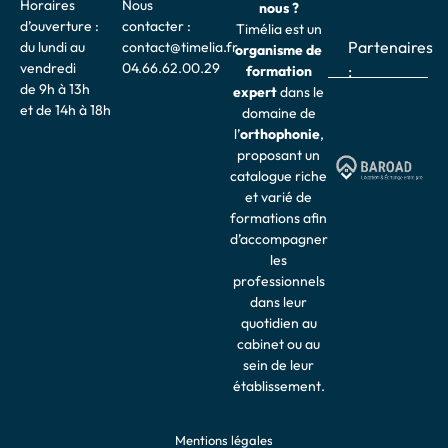
Horaires
Nous
nous ?
d’ouverture :
contacter :
Timélia est un
Partenaires
du lundi au
contact@timelia.fr
organisme de
vendredi
04.66.62.00.29
:
formation
de 9h à 13h
expert
dans le
et de 14h à 18h
domaine de
l’
o
rthophonie
,
proposant un
catalogue riche
et varié de
formations afin
d’accompagner
les
professionnels
dans leur
quotidien au
cabinet ou au
sein de leur
établissement.
Mentions légales