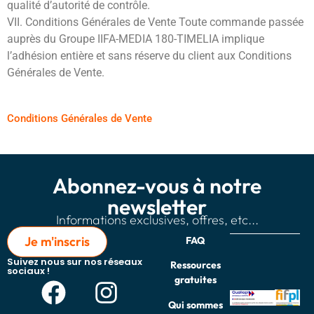
qualité d’autorité de contrôle.
VII. Conditions Générales de Vente Toute commande passée
auprès du Groupe IIFA-MEDIA 180-TIMELIA implique
l’adhésion entière et sans réserve du client aux Conditions
Générales de Vente.
Conditions Générales de Vente
Abonnez-vous à notre
newsletter
Informations exclusives, offres, etc...
Je m'inscris
FAQ
Suivez nous sur nos réseaux
Ressources
sociaux !
gratuites
Qui sommes