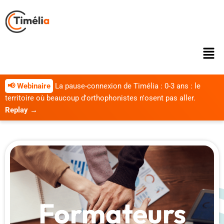
📢 Webinaire
La pause-connexion de Timélia : 0-3 ans : le
territoire où beaucoup d'orthophonistes n'osent pas aller.
Replay →
Formateurs