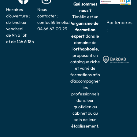
Qui sommes
Horaires
Nous
nous ?
d’ouverture :
contacter :
Timélia est un
Partenaires
du lundi au
contact@timelia.fr
organisme de
vendredi
04.66.62.00.29
:
formation
de 9h à 13h
expert
dans le
et de 14h à 18h
domaine de
l’
o
rthophonie
,
proposant un
catalogue riche
et varié de
formations afin
d’accompagner
les
professionnels
dans leur
quotidien au
cabinet ou au
sein de leur
établissement.