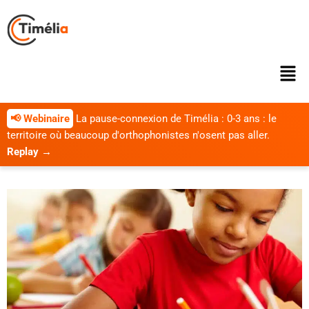
📢 Webinaire
La pause-connexion de Timélia : 0-3 ans : le
territoire où beaucoup d'orthophonistes n'osent pas aller.
Replay →