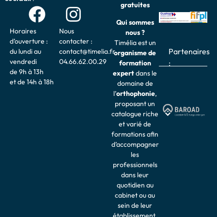
gratuites
Qui sommes
Horaires
Nous
nous ?
d’ouverture :
contacter :
Timélia est un
Partenaires
du lundi au
contact@timelia.fr
organisme de
vendredi
04.66.62.00.29
:
formation
de 9h à 13h
expert
dans le
et de 14h à 18h
domaine de
l’
o
rthophonie
,
proposant un
catalogue riche
et varié de
formations afin
d’accompagner
les
professionnels
dans leur
quotidien au
cabinet ou au
sein de leur
établissement.