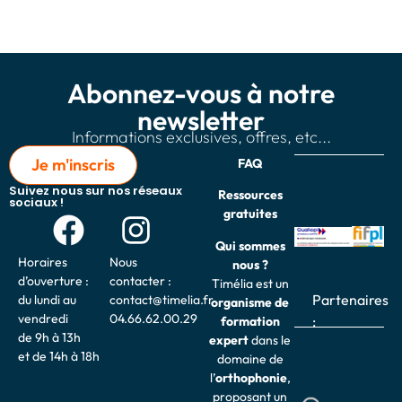
Abonnez-vous à notre
newsletter
Informations exclusives, offres, etc...
Je m'inscris
FAQ
Suivez nous sur nos réseaux
Ressources
sociaux !
gratuites
Qui sommes
Horaires
Nous
nous ?
d’ouverture :
contacter :
Timélia est un
Partenaires
du lundi au
contact@timelia.fr
organisme de
vendredi
04.66.62.00.29
:
formation
de 9h à 13h
expert
dans le
et de 14h à 18h
domaine de
l’
o
rthophonie
,
proposant un