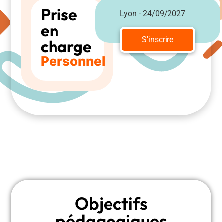
Prise
Lyon - 24/09/2027
en
S'inscrire
charge
Personnel
Objectifs
pédagogiques