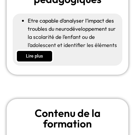
Etre capable d’analyser l’impact des
troubles du neurodéveloppement sur
la scolarité de l’enfant ou de
l’adolescent et identifier les éléments
pertinents du parcours scolaire à
Lire plus
recueillir.
Savoir recueillir, exploiter et intégrer
les informations relatives à la
scolarité dans la démarche
diagnostique et l’élaboration du projet
thérapeutique.
Contenu de la
Etre capable de situer le rôle et les
missions de l’orthophoniste au regard
formation
des attentes scolaires, en distinguant
notamment l’intervention