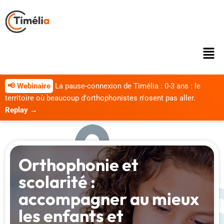
📢 Webinaire
La pause-connexion de Timélia : 0-3 ans : le
territoire où beaucoup d'orthophonistes n'osent pas aller.
Replay →
Orthophonie et
scolarité :
accompagner au mieux
les enfants et