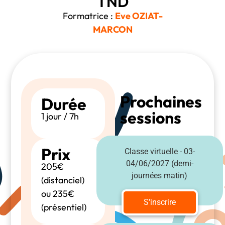
TND
Formatrice :
Eve OZIAT-
MARCON
Prochaines
Durée
sessions
1 jour / 7h
Prix
Classe virtuelle - 03-
04/06/2027 (demi-
205€
journées matin)
(distanciel)
ou 235€
S'inscrire
(présentiel)