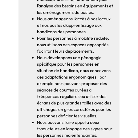
d’autres cadres de pratique :
l’analyse des besoins en équipements et
programmes récents de
les aménagements de postes.
partenariats
Nous aménageons l’accès à nos locaux
orthophonistes/enseignants,
et nos postes d’apprentissage aux
projet des postes
handicaps des personnes.
d’orthophoniste scolaire,
Pour les personnes à mobilité réduite,
nous utilisons des espaces appropriés
orthophonistes en milieu
facilitant leurs déplacements.
scolaire à l’étranger…
Nous développons une pédagogie
Retour sur les problématiques
spécifique pour les personnes en
exprimées de début de journée
situation de handicap, nous concevons
Retour sur la journée : ce qui
des adaptations ergonomiques : par
me sera utile / ce que je modifie
exemple nous pouvons proposer des
dans ma pratique
séances de courtes durées à
fréquences régulières ou utiliser des
écrans de plus grandes tailles avec des
affichages en gros caractères pour les
personnes déficientes visuelles.
Nous pouvons faire appel à deux
traducteurs en langage des signes pour
les personnes malentendantes.