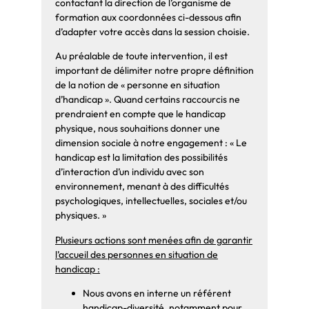
contactant la direction de l’organisme de
Après-midi :
formation aux coordonnées ci-dessous afin
Transmission d’informations au
d’adapter votre accès dans la session choisie.
milieu scolaire : Outils de
Au préalable de toute intervention, il est
transmission via la famille -
important de délimiter notre propre définition
Critères de décision pour un
de la notion de « personne en situation
échange direct - « Guide
d’handicap ». Quand certains raccourcis ne
pratique » quant au contenu
prendraient en compte que le handicap
physique, nous souhaitions donner une
Aménagements scolaires : bien
dimension sociale à notre engagement : « Le
connaitre le PAP pour informer
handicap est la limitation des possibilités
le patient et sa famille –
d’interaction d’un individu avec son
connaitre des ressources
environnement, menant à des difficultés
guidantes pour faire des
psychologiques, intellectuelles, sociales et/ou
propositions si besoin
physiques. »
Application à deux cas concrets
Plusieurs actions sont menées afin de garantir
: patient écolier et patient
l’accueil des personnes en situation de
collégien - Puis partages des
handicap :
cas des stagiaires
Nous avons en interne un référent
Ouverture sur d’autres actes et
handicap-diversité, notamment pour