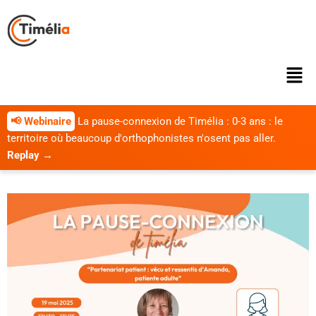
📢 Webinaire
La pause-connexion de Timélia : 0-3 ans : le
territoire où beaucoup d'orthophonistes n'osent pas aller.
Replay →