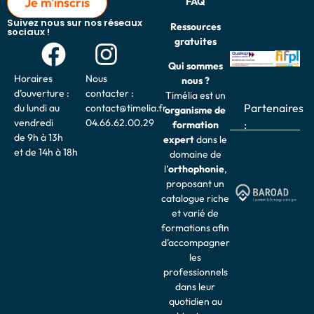
Je m'inscris
FAQ
Suivez nous sur nos réseaux
Ressources
sociaux !
gratuites
Qui sommes
Horaires
Nous
nous ?
d’ouverture :
contacter :
Timélia est un
Partenaires
du lundi au
contact@timelia.fr
organisme de
vendredi
04.66.62.00.29
:
formation
de 9h à 13h
expert
dans le
et de 14h à 18h
domaine de
l’
o
rthophonie
,
proposant un
catalogue riche
et varié de
formations afin
d’accompagner
les
professionnels
dans leur
quotidien au