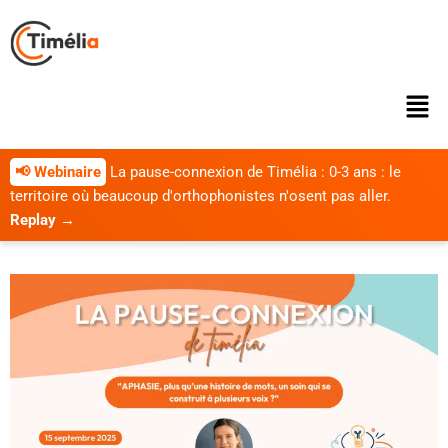
📢 Webinaire
La pause-connexion de Timélia : 0-3 ans : le
territoire où beaucoup d'orthophonistes n'osent pas aller.
Replay →