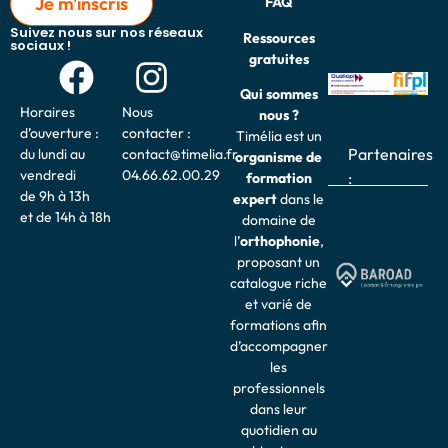
Je m'inscris
FAQ
Suivez nous sur nos réseaux
Ressources
sociaux !
gratuites
Qui sommes
Horaires
Nous
nous ?
d’ouverture :
contacter :
Timélia est un
Partenaires
du lundi au
contact@timelia.fr
organisme de
vendredi
04.66.62.00.29
:
formation
de 9h à 13h
expert
dans le
et de 14h à 18h
domaine de
l’
o
rthophonie
,
proposant un
catalogue riche
et varié de
formations afin
d’accompagner
les
professionnels
dans leur
quotidien au