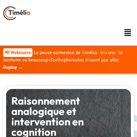
📢 Webinaire
La pause-connexion de Timélia : 0-3 ans : le
territoire où beaucoup d'orthophonistes n'osent pas aller.
Replay →
Raisonnement
analogique et
intervention en
cognition