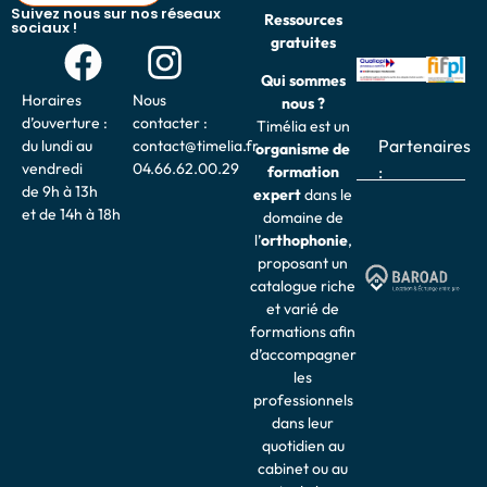
Suivez nous sur nos réseaux
Ressources
sociaux !
gratuites
Qui sommes
Horaires
Nous
nous ?
d’ouverture :
contacter :
Timélia est un
Partenaires
du lundi au
contact@timelia.fr
organisme de
vendredi
04.66.62.00.29
:
formation
de 9h à 13h
expert
dans le
et de 14h à 18h
domaine de
l’
o
rthophonie
,
proposant un
catalogue riche
et varié de
formations afin
d’accompagner
les
professionnels
dans leur
quotidien au
cabinet ou au