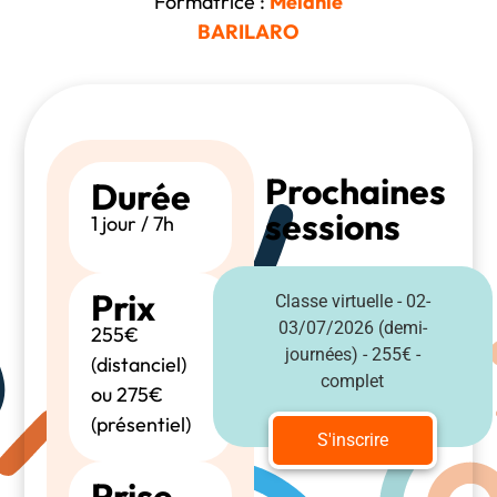
Formatrice :
Mélanie
BARILARO
Prochaines
Durée
sessions
1 jour / 7h
Prix
Classe virtuelle - 02-
03/07/2026 (demi-
255€
journées) - 255€ -
(distanciel)
complet
ou 275€
(présentiel)
S'inscrire
Prise