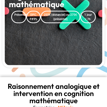
mathématique
Présentiel
DPC,
255€ (distanciel) ou 275€
1 jour
FIFPL
(présentiel)
/ 7h
Raisonnement analogique et
intervention en cognition
mathématique