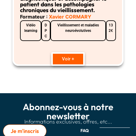
patient dans les pathologies
chroniques du vieillissement.
Formateur :
Xavier CORMARY
Vidéo
D
Vieillissement et maladies
13
learning
P
neuroévolutives
2€
C
Voir +
Abonnez-vous à notre
newsletter
Informations exclusives, offres, etc...
Je m'inscris
FAQ