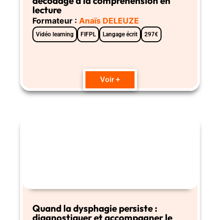
décodage à la compréhension en
lecture
Formateur :
Anaïs DELEUZE
Vidéo learning
FIFPL
Langage écrit
297€
Voir +
Quand la dysphagie persiste :
diagnostiquer et accompagner le