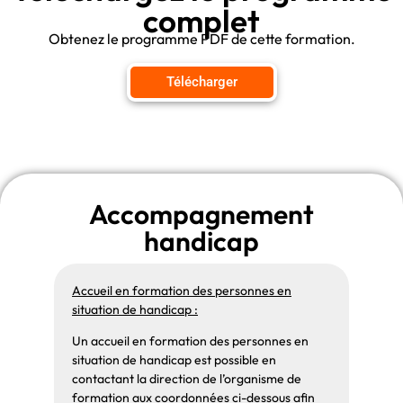
La journée sera ponctuée de
complet
différentes activités (quiz de
Obtenez le programme PDF de cette formation.
réactivation des connaissances,
études de cas, activités pratiques de
Télécharger
mise en situation).
Accompagnement
handicap
Accueil en formation des personnes en
situation de handicap :
Un accueil en formation des personnes en
situation de handicap est possible en
contactant la direction de l’organisme de
formation aux coordonnées ci-dessous afin