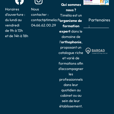
Qui sommes
Horaires
Nous
nous ?
d’ouverture :
contacter :
Timélia est un
Partenaires
du lundi au
contact@timelia.fr
organisme de
vendredi
04.66.62.00.29
:
formation
de 9h à 13h
expert
dans le
et de 14h à 18h
domaine de
l’
o
rthophonie
,
proposant un
catalogue riche
et varié de
formations afin
d’accompagner
les
professionnels
dans leur
quotidien au
cabinet ou au
sein de leur
établissement.