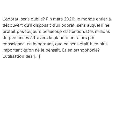
cerveau, et si on sentait ?
L’odorat, sens oublié? Fin mars 2020, le monde entier a
découvert qu’il disposait d’un odorat, sens auquel il ne
prêtait pas toujours beaucoup d’attention. Des millions
de personnes à travers la planète ont alors pris
conscience, en le perdant, que ce sens était bien plus
important qu’on ne le pensait. Et en orthophonie?
L’utilisation des […]
La pause-connexion Timélia
– L’intervention
orthophonique auprès des
enfants dyscommunicants
avec TND…