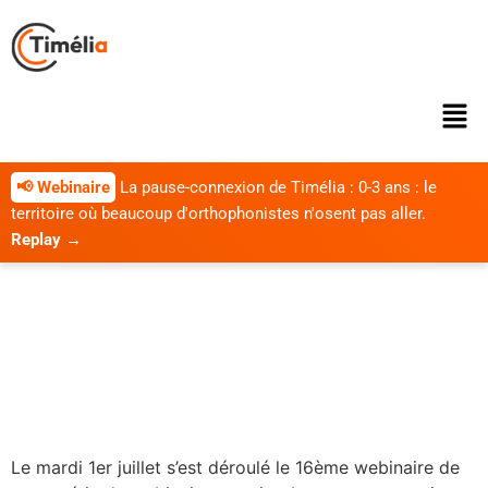
📢 Webinaire
La pause-connexion de Timélia : 0-3 ans : le
territoire où beaucoup d'orthophonistes n'osent pas aller.
Replay →
La pause-connexion de
Timélia : Peut-on (enfin)
s’accorder sur la définition
de la dyslexie ?
Le mardi 1er juillet s’est déroulé le 16ème webinaire de