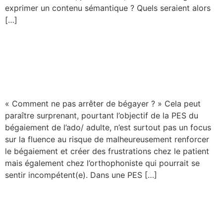
exprimer un contenu sémantique ? Quels seraient alors
[…]
La pause-connexion de
Timélia : Comment ne pas
arrêter de bégayer ?
« Comment ne pas arrêter de bégayer ? » Cela peut
paraître surprenant, pourtant l’objectif de la PES du
bégaiement de l’ado/ adulte, n’est surtout pas un focus
sur la fluence au risque de malheureusement renforcer
le bégaiement et créer des frustrations chez le patient
mais également chez l’orthophoniste qui pourrait se
sentir incompétent(e). Dans une PES […]
La pause-connexion Timélia
– Orth’olfaction : du nez au