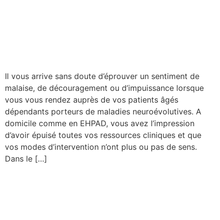
Timélia : Comment
améliorer la qualité de vie
des personnes âgées…
Il vous arrive sans doute d’éprouver un sentiment de
malaise, de découragement ou d’impuissance lorsque
vous vous rendez auprès de vos patients âgés
dépendants porteurs de maladies neuroévolutives. A
domicile comme en EHPAD, vous avez l’impression
d’avoir épuisé toutes vos ressources cliniques et que
vos modes d’intervention n’ont plus ou pas de sens.
Dans le […]
La pause-connexion de
Timélia : Orthophonie,
changer de métier ou