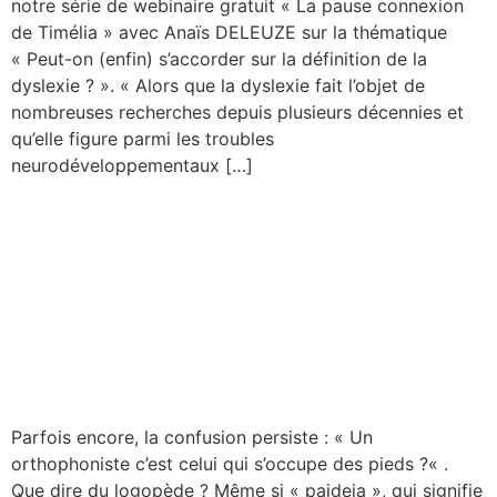
notre série de webinaire gratuit « La pause connexion
de Timélia » avec Anaïs DELEUZE sur la thématique
« Peut-on (enfin) s’accorder sur la définition de la
dyslexie ? ». « Alors que la dyslexie fait l’objet de
nombreuses recherches depuis plusieurs décennies et
qu’elle figure parmi les troubles
neurodéveloppementaux […]
La pause-connexion de
Timélia : L’orthophoniste
spécialiste des pieds ? Ou
comment le corps participe
au langage
Parfois encore, la confusion persiste : « Un
orthophoniste c’est celui qui s’occupe des pieds ?« .
Que dire du logopède ? Même si « paideia », qui signifie