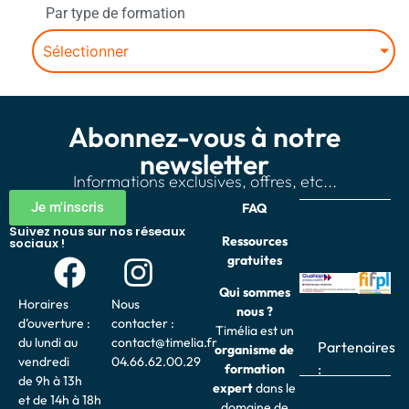
Par type de formation
Sélectionner
Abonnez-vous à notre
newsletter
Informations exclusives, offres, etc...
Je m'inscris
FAQ
Suivez nous sur nos réseaux
Ressources
sociaux !
gratuites
Qui sommes
Horaires
Nous
nous ?
d’ouverture :
contacter :
Timélia est un
du lundi au
contact@timelia.fr
Partenaires
organisme de
vendredi
04.66.62.00.29
:
formation
de 9h à 13h
expert
dans le
et de 14h à 18h
domaine de