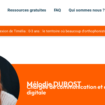
Ressources gratuites
FAQ
Qui sommes nous ?
ion de Timélia : 0-3 ans : le territoire où beaucoup d'orthophonist
Mélodie DUBOST
Chargée de communication et d
digitale