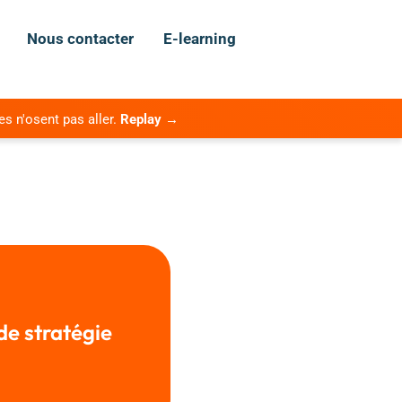
Nous contacter
E-learning
es n'osent pas aller.
Replay →
e stratégie