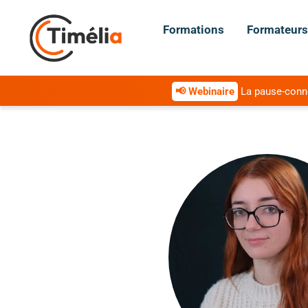
Formations
Formateurs
📢 Webinaire
La pause-connex