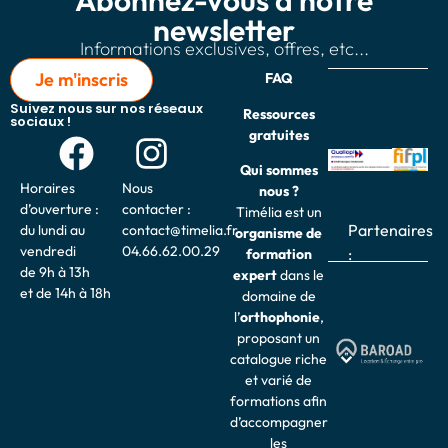
Abonnez-vous à notre
newsletter
Informations exclusives, offres, etc...
Je m'inscris
FAQ
Suivez nous sur nos réseaux
Ressources
sociaux !
gratuites
Qui sommes
Horaires
Nous
nous ?
d’ouverture :
contacter :
Timélia est un
Partenaires
du lundi au
contact@timelia.fr
organisme de
vendredi
04.66.62.00.29
:
formation
de 9h à 13h
expert
dans le
et de 14h à 18h
domaine de
l’
o
rthophonie
,
proposant un
catalogue riche
et varié de
formations afin
d’accompagner
les