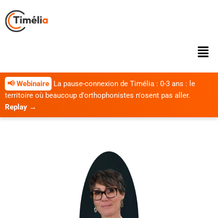
📢 Webinaire
La pause-connexion de Timélia : 0-3 ans : le
territoire où beaucoup d'orthophonistes n'osent pas aller.
Replay →