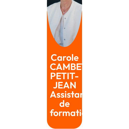
Carole
CAMBET-
PETIT-
JEAN
Assistante
de
formation