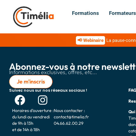
Formations
Formateurs
📢 Webinaire
La pause-connex
Abonnez-vous à notre newslett
Informations exclusives, offres, etc...
Je m'inscris
Suivez nous sur nos réseaux sociaux !
FA
Res
Horaires d’ouverture :
Nous contacter :
Qui
du lundi au vendredi
contact@timelia.fr
Tim
de 9h à 13h
04.66.62.00.29
dans
et de 14h à 18h
cat