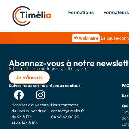
Formations
Formateurs
📢 Webinaire
La pause-connex
Abonnez-vous à notre newslett
Informations exclusives, offres, etc...
Je m'inscris
Suivez nous sur nos réseaux sociaux !
FA
Res
Horaires d’ouverture :
Nous contacter :
Qui
du lundi au vendredi
contact@timelia.fr
Tim
de 9h à 13h
04.66.62.00.29
dans
et de 14h à 18h
cat