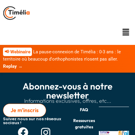
📢 Webinaire
La pause-connexion de Timélia : 0-3 ans : le
territoire où beaucoup d'orthophonistes n'osent pas aller.
Replay →
Abonnez-vous à notre
newsletter
Informations exclusives, offres, etc...
Je m'inscris
FAQ
Suivez nous sur nos réseaux
Ressources
sociaux !
gratuites