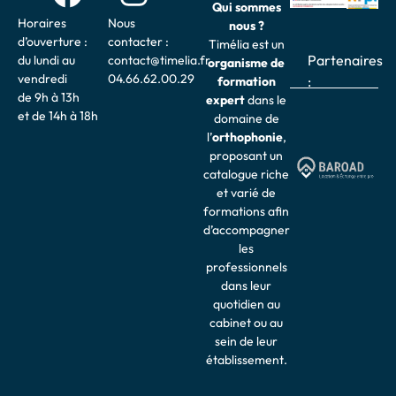
Qui sommes
Horaires
Nous
nous ?
d’ouverture :
contacter :
Timélia est un
Partenaires
du lundi au
contact@timelia.fr
organisme de
vendredi
04.66.62.00.29
:
formation
de 9h à 13h
expert
dans le
et de 14h à 18h
domaine de
l’
o
rthophonie
,
proposant un
catalogue riche
et varié de
formations afin
d’accompagner
les
professionnels
dans leur
quotidien au
cabinet ou au
sein de leur
établissement.