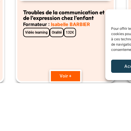
Troubles de la communication et
de l’expression chez l’enfant
Formateur :
Isabelle BARBIER
Pour offrir 
Vidéo learning
Oralité
132€
cookies pour
à ces techn
de navigatio
consentement
Ac
Voir +