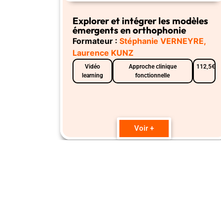
Explorer et intégrer les modèles
émergents en orthophonie
Formateur :
Stéphanie VERNEYRE,
Laurence KUNZ
Vidéo
Approche clinique
112,5€
learning
fonctionnelle
Voir +