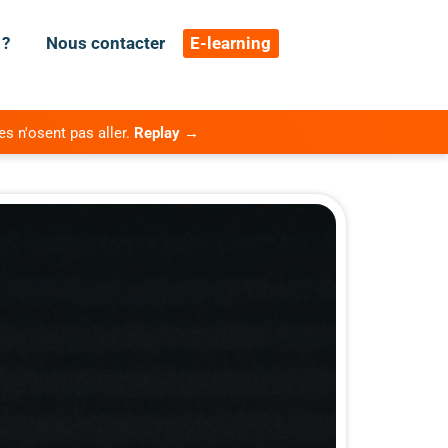
 ?
Nous contacter
E-learning
es n'osent pas aller.
Replay →