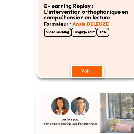
E-learning Replay :
L’intervention orthophonique en
compréhension en lecture
Formateur :
Anaïs DELEUZE
Vidéo learning
Langage écrit
320€
Voir +