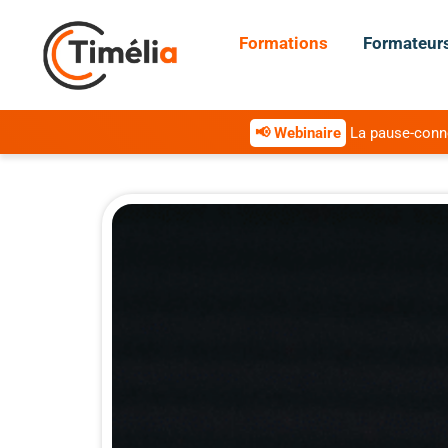
Formations
Formateur
📢 Webinaire
La pause-connex