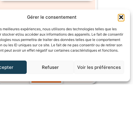
Intervention orthophonique en
Gérer le consentement
compréhension en lecture
Formateur :
Anaïs DELEUZE
les meilleures expériences, nous utilisons des technologies telles que les
Vidéo
DPC,
Langage
132€
 stocker et/ou accéder aux informations des appareils. Le fait de consentir
learning
FIFPL
écrit
ologies nous permettra de traiter des données telles que le comportement
n ou les ID uniques sur ce site. Le fait de ne pas consentir ou de retirer son
 peut avoir un effet négatif sur certaines caractéristiques et fonctions.
cepter
Refuser
Voir les préférences
Voir +